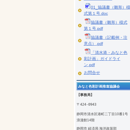
01_協議書（雛形）
式第１号.doc
協議書（雛形）様式
第１号.pdf
協議書（記載例・注
意点）.pdf
「清水港・みなと色
彩計画」ガイドライ
ン.pdf
お問合せ
みなと色彩計画推進協議会
【事務局】
〒424-0943
静岡市清水区港町二丁目10番1
浪漫館14階
静岡市 経済局 海洋政策部