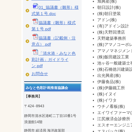
旭興産(株)
朝日設計(株)
01_協議書（雛形）様
(株)朝日塗装
式第１号.doc
アドン(株)
協議書（雛形）様式
(有)アドイン設計
第１号.pdf
(株)天野回漕店
協議書（記載例・注
天野建築事務所
意点）.pdf
(株)アマノコーポ
アマノマネジメント
「清水港・みなと色
(株)飯田建設工業
彩計画」ガイドライ
池ヶ谷一般建築士
ン.pdf
(株)石橋徳川建築
お問合せ
出光興産(株)
伊藤食品(株)
(株)伊藤鐵工所
みなと色彩計画推進協議会
(株)イヌイ
【事務局】
(株)イワタ
ウチノ看板(株)
〒424-0943
エイワイファーマ(
静岡市清水区港町二丁目10番1号
江尻掖済会診療所
浪漫館14階
エスオーエンジニア
静岡市 経済局 海洋政策部
エスパック(株)