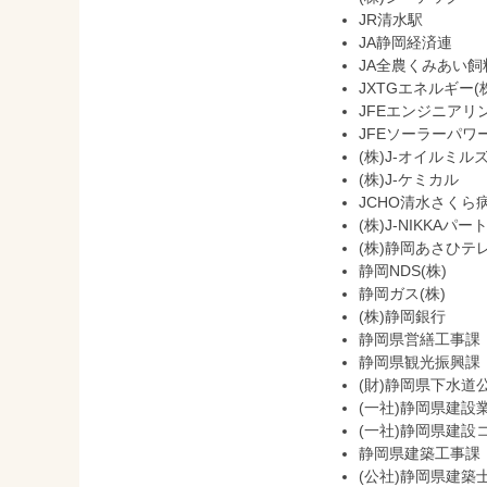
JR清水駅
JA静岡経済連
JA全農くみあい飼料
JXTGエネルギー(
JFEエンジニアリン
JFEソーラーパワー
(株)J-オイルミル
(株)J-ケミカル
JCHO清水さくら
(株)J-NIKKAパ
(株)静岡あさひテ
静岡NDS(株)
静岡ガス(株)
(株)静岡銀行
静岡県営繕工事課
静岡県観光振興課
(財)静岡県下水道
(一社)静岡県建設
(一社)静岡県建設
静岡県建築工事課
(公社)静岡県建築