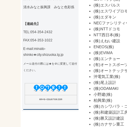
(株)エスパルス
清水みなと振興課 みなと色彩係
(株)エスワイプロ
(株)エダキン
NECファシリティー
【連絡先】
(株)NTTドコモ
TEL:054-354-2432
NTT西日本(株)
FAX:054-353-1022
(株)えねい建設
ENEOS(株)
E-mail:minato-
(株)EVIMA
shinko★city.shizuoka.lg.jp
(株)エンチョー
メール送付の際には★を＠に変更して送付
(有)オートスポー
(株)オートテック
ください。
沖電気工業(株)
(株)尾上設計
(株)ODAMAKI
小野建(株)
柏興業(株)
(株)カシワバラ・
(株)和建築設計工
(株)勝又設計建設
(株)カナサシ重工