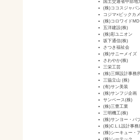
国土交通省中部地
(株)ココスジャパ
コジマ×ビックカ
(株)コロワイドMD
五洋建設(株)
(株)彩ユニオン
坂下通信(株)
さつき福祉会
(株)サニーメイズ
さわやか(株)
三栄工芸
(株)三輝設計事務
三協立山 (株)
(有)サン美装
(株)サンフジ企画
サンベース(株)
(株)三豊工業
三明機工(株)
(株)サンヨー・パ
(株)C.L.L設計事務
(株)シーキュー・
(株)シーテック