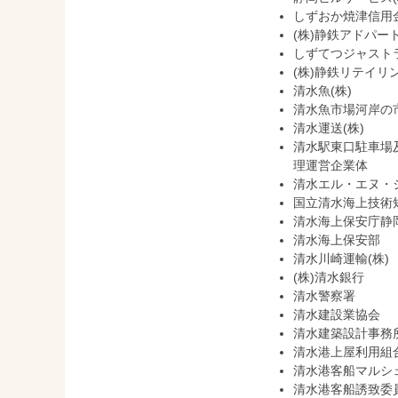
しずおか焼津信用
(株)静鉄アドパー
しずてつジャストラ
(株)静鉄リテイリ
清水魚(株)
清水魚市場河岸の
清水運送(株)
清水駅東口駐車場
理運営企業体
清水エル・エヌ・ジ
国立清水海上技術
清水海上保安庁静
清水海上保安部
清水川崎運輸(株)
(株)清水銀行
清水警察署
清水建設業協会
清水建築設計事務
清水港上屋利用組
清水港客船マルシ
清水港客船誘致委