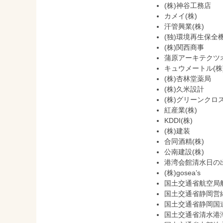
(株)神谷工務店
カメイ(株)
汗管興業(株)
(独)環境再生保全
(株)関西商事
蒲原アーキテクツ
キュウメートル(株
(株)杏林堂薬局
(株)久米設計
(株)グリーンクロ
紅産業(株)
KDDI(株)
(株)建装
合同酒精(株)
公南建設(株)
港湾会館清水日の
(株)gosea’s
国土交通省航空局
国土交通省静岡営
国土交通省静岡国
国土交通省清水港