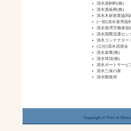
清水港飼料(株)
清水港振興(株)
清水木材産業協同
(一財)清水港湾福
清水港湾労働者福
清水国際流通センタ
清水コンテナターミ
(公社)清水清港会
清水倉庫(株)
清水埠頭(株)
清水ポートサービス
清水三保の家
清水郵便局
Copyright © Port of Shimi