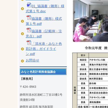
01_協議書（雛形）様
式第１号.doc
協議書（雛形）様式
第１号.pdf
協議書（記載例・注
意点）.pdf
「清水港・みなと色
彩計画」ガイドライ
ン.pdf
お問合せ
みなと色彩計画推進協議会
【事務局】
〒424-0943
静岡市清水区港町二丁目10番1号
浪漫館14階
静岡市 経済局 海洋政策部