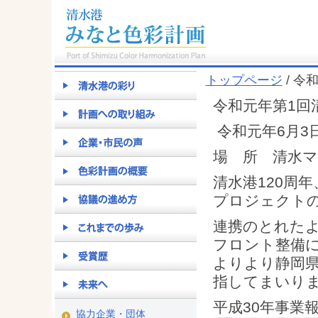
トップページ
/ 令
令和元年第1回
令和元年6月3日
場 所 清水
清水港120周
プロジェクト
連携のとれた
フロント整備
よりより静岡
指してまいり
平成30年事業
協力企業・団体