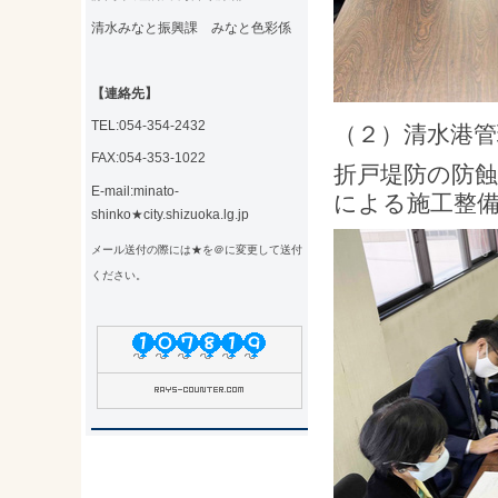
清水みなと振興課 みなと色彩係
【連絡先】
TEL:054-354-2432
（２）清水
FAX:054-353-1022
折戸堤防の防
E-mail:minato-
による施工整
shinko★city.shizuoka.lg.jp
メール送付の際には★を＠に変更して送付
ください。