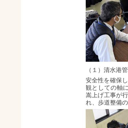
（１）清水港
安全性を確保
観としての軸に
嵩上げ工事が
れ、歩道整備