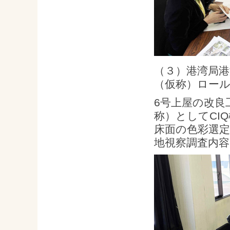
（３）港湾局
（仮称）ロー
6号上屋の改良
称）としてCI
床面の色彩選
地視察調査内容