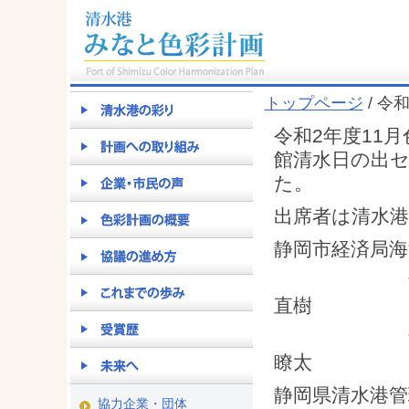
トップページ
/ 令
令和2年度11月
館清水日の出セ
た。
出席者は清水港
静岡市経済局
海洋文化都
直樹
海洋文化都
瞭太
静岡県清水
協力企業・団体