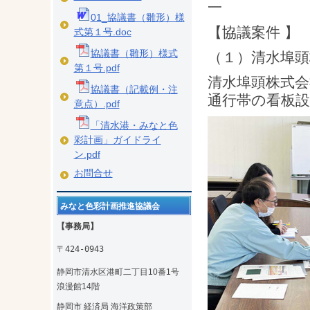
一
01_協議書（雛形）様
【協議案件 】
式第１号.doc
協議書（雛形）様式
（１）清水埠
第１号.pdf
清水埠頭株式会
協議書（記載例・注
通行帯の看板
意点）.pdf
「清水港・みなと色
彩計画」ガイドライ
ン.pdf
お問合せ
みなと色彩計画推進協議会
【事務局】
〒424-0943
静岡市清水区港町二丁目10番1号
浪漫館14階
静岡市 経済局 海洋政策部