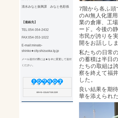
清水みなと振興課 みなと色彩係
7階から各ふ
のAI無人化運
業の倉庫、工
【連絡先】
ード。今後の
TEL:054-354-2432
市民が誇りを
FAX:054-353-1022
開をお話しし
E-mail:minato-
shinko★city.shizuoka.lg.jp
私たちの日常の
の蓄積は半日
メール送付の際には★を＠に変更して送付
たちの取組は
ください。
察を終えて福
した。
良い結果を期待
華を添えられ