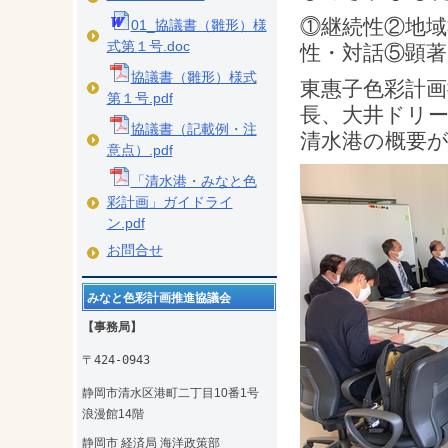
⓵継続性②地域
01_協議書（雛形）様
式第１号.doc
性・対話⑤顕
協議書（雛形）様式
東惠子色彩計画
第１号.pdf
長、大井ドリ
協議書（記載例・注
清水港の概要
意点）.pdf
「清水港・みなと色
彩計画」ガイドライ
ン.pdf
お問合せ
みなと色彩計画推進協議会
【事務局】
〒424-0943
静岡市清水区港町二丁目10番1号
浪漫館14階
静岡市 経済局 海洋政策部