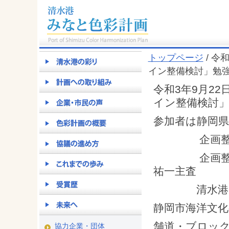
トップページ
/ 令
イン整備検討」勉
令和3年9月2
イン整備検討
参加者は静岡県
企画整備課 
企画整備課
祐一主査
清水港・み
静岡市海洋文化
舗道・ブロッ
協力企業・団体