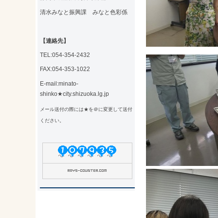
清水みなと振興課 みなと色彩係
【連絡先】
TEL:054-354-2432
FAX:054-353-1022
E-mail:minato-
shinko★city.shizuoka.lg.jp
メール送付の際には★を＠に変更して送付
ください。