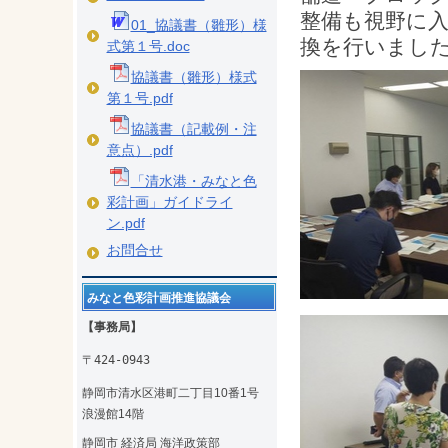
整備も視野に
01_協議書（雛形）様
換を行いまし
式第１号.doc
協議書（雛形）様式
第１号.pdf
協議書（記載例・注
意点）.pdf
「清水港・みなと色
彩計画」ガイドライ
ン.pdf
お問合せ
みなと色彩計画推進協議会
【事務局】
〒424-0943
静岡市清水区港町二丁目10番1号
浪漫館14階
静岡市 経済局 海洋政策部