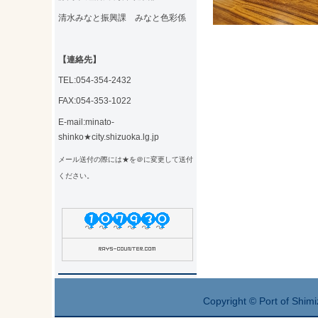
清水みなと振興課 みなと色彩係
【連絡先】
TEL:054-354-2432
FAX:054-353-1022
E-mail:minato-
shinko★city.shizuoka.lg.jp
メール送付の際には★を＠に変更して送付
ください。
Copyright © Port of Shimi