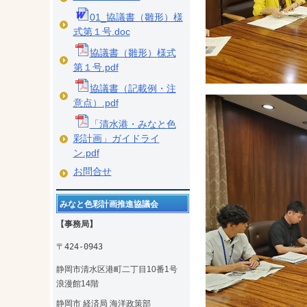
01_協議書（雛形）様
式第１号.doc
協議書（雛形）様式
第１号.pdf
協議書（記載例・注
意点）.pdf
「清水港・みなと色
彩計画」ガイドライ
ン.pdf
お問合せ
みなと色彩計画推進協議会
【事務局】
〒424-0943
静岡市清水区港町二丁目10番1号
浪漫館14階
静岡市 経済局 海洋政策部