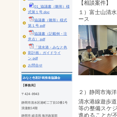
【相談案件】
01_協議書（雛形）様
１）富士山清水
式第１号.doc
ース
協議書（雛形）様式
第１号.pdf
協議書（記載例・注
意点）.pdf
「清水港・みなと色
彩計画」ガイドライ
ン.pdf
お問合せ
みなと色彩計画推進協議会
【事務局】
２）静岡市海洋
〒424-0943
清水港線遊歩
静岡市清水区港町二丁目10番1号
等の整備スケ
浪漫館14階
進めることが
静岡市 経済局 海洋政策部