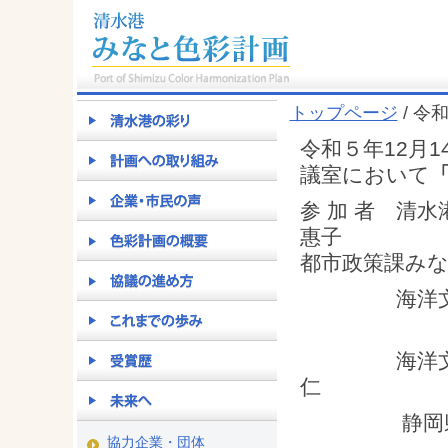
トップページ
/ 令
令和５年12月
議室において
参 加 者 清
惠子
都市政策課みな
海洋文化都
海洋文化都市
静岡県清水港
協力企業・団体