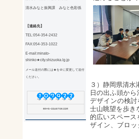
清水みなと振興課 みなと色彩係
【連絡先】
TEL:054-354-2432
FAX:054-353-1022
E-mail:minato-
shinko★city.shizuoka.lg.jp
メール送付の際には★を＠に変更して送付
ください。
３）静岡県清水
日の出ふ頭から
デザインの検討
士山眺望を歩き
的広いスペース
ザイン、ブロッ