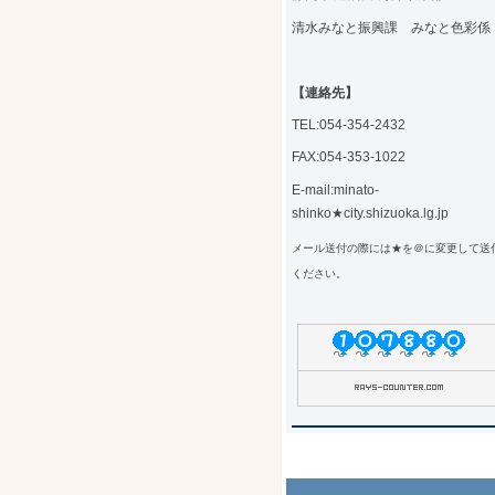
清水みなと振興課 みなと色彩係
【連絡先】
TEL:054-354-2432
FAX:054-353-1022
E-mail:minato-
shinko★city.shizuoka.lg.jp
メール送付の際には★を＠に変更して送
ください。