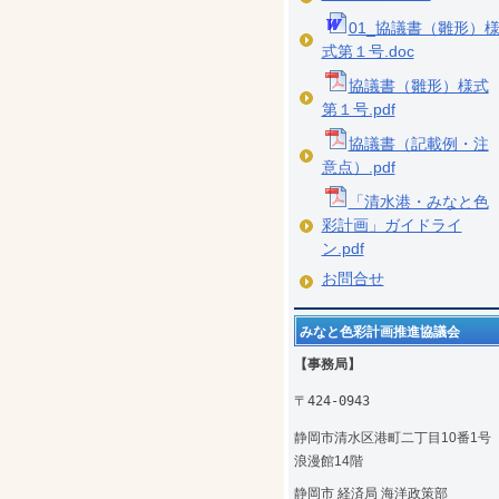
01_協議書（雛形）
式第１号.doc
協議書（雛形）様式
第１号.pdf
協議書（記載例・注
意点）.pdf
「清水港・みなと色
彩計画」ガイドライ
ン.pdf
お問合せ
みなと色彩計画推進協議会
【事務局】
〒424-0943
静岡市清水区港町二丁目10番1
浪漫館14階
静岡市 経済局 海洋政策部