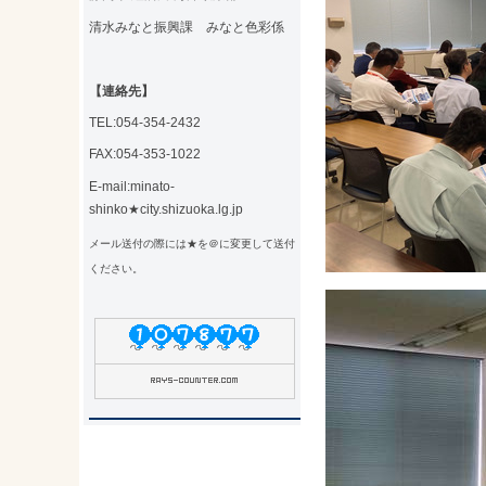
清水みなと振興課 みなと色彩係
【連絡先】
TEL:054-354-2432
FAX:054-353-1022
E-mail:minato-
shinko★city.shizuoka.lg.jp
メール送付の際には★を＠に変更して送付
ください。