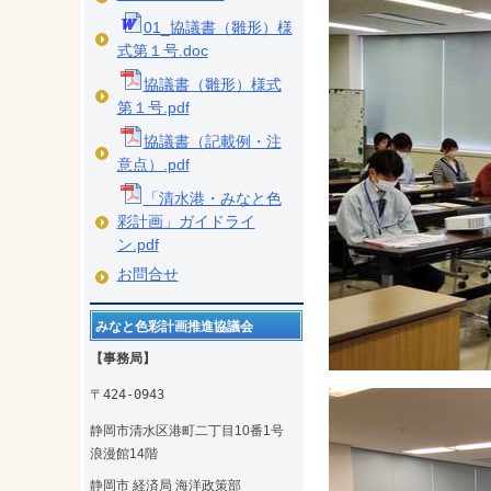
01_協議書（雛形）様
式第１号.doc
協議書（雛形）様式
第１号.pdf
協議書（記載例・注
意点）.pdf
「清水港・みなと色
彩計画」ガイドライ
ン.pdf
お問合せ
みなと色彩計画推進協議会
【事務局】
〒424-0943
静岡市清水区港町二丁目10番1号
浪漫館14階
静岡市 経済局 海洋政策部