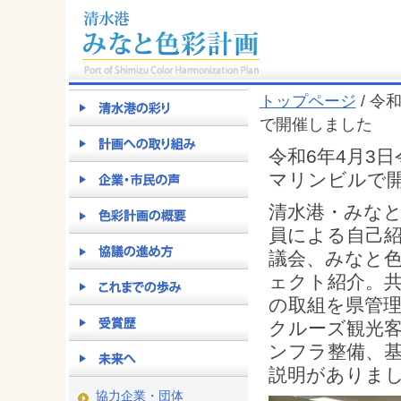
トップページ
/ 令
で開催しました
令和6年4月3
マリンビルで
清水港・みなと
員による自己
議会、みなと
ェクト紹介。
の取組を県管理
クルーズ観光
ンフラ整備、
説明がありま
協力企業・団体