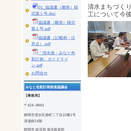
清水まちづく
01_協議書（雛形）様
工について今
式第１号.doc
協議書（雛形）様式
第１号.pdf
協議書（記載例・注
意点）.pdf
「清水港・みなと色
彩計画」ガイドライ
ン.pdf
お問合せ
みなと色彩計画推進協議会
【事務局】
〒424-0943
静岡市清水区港町二丁目10番1号
浪漫館14階
静岡市 経済局 海洋政策部