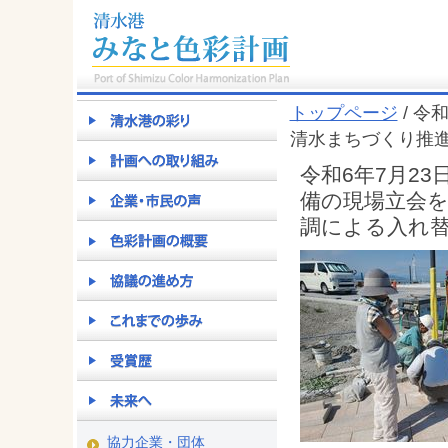
トップページ
/ 令
清水まちづくり推
令和6年7月2
備の現場立会
調による入れ
協力企業・団体