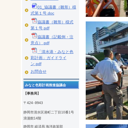
01_協議書（雛形）様
式第１号.doc
協議書（雛形）様式
第１号.pdf
協議書（記載例・注
意点）.pdf
「清水港・みなと色
彩計画」ガイドライ
ン.pdf
お問合せ
みなと色彩計画推進協議会
【事務局】
〒424-0943
静岡市清水区港町二丁目10番1号
浪漫館14階
静岡市 経済局 海洋政策部