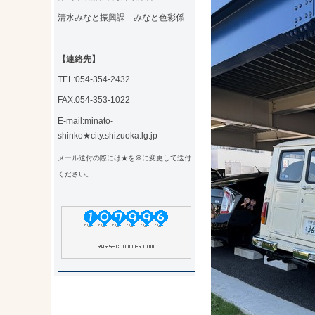
清水みなと振興課 みなと色彩係
【連絡先】
TEL:054-354-2432
FAX:054-353-1022
E-mail:minato-
shinko★city.shizuoka.lg.jp
メール送付の際には★を＠に変更して送付
ください。