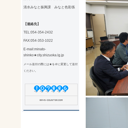
清水みなと振興課 みなと色彩係
【連絡先】
TEL:054-354-2432
FAX:054-353-1022
E-mail:minato-
shinko★city.shizuoka.lg.jp
メール送付の際には★を＠に変更して送付
ください。