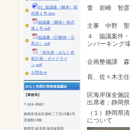
清水みな
査 岩崎 智
01_協議書（雛形）様
式第１号.doc
清水みな
協議書（雛形）様式
主事 中野 
第１号.pdf
４ 協議案件・
協議書（記載例・注
ンパーキング
意点）.pdf
「清水港・みなと色
協議出
彩計画」ガイドライ
企画
ン.pdf
藤田電気
お問合せ
長、佐々木主
（２）静
みなと色彩計画推進協議会
区海岸
【事務局】
出席者：静岡
〒424-0943
（１）静岡県
静岡市清水区港町二丁目10番1号
について
浪漫館14階
静岡市 経済局 海洋政策部