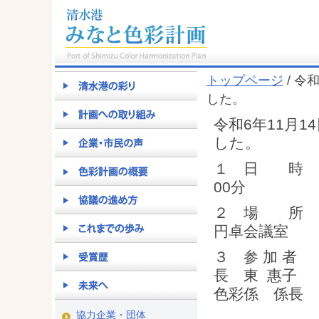
トップページ
/ 令
した。
令和6年11月
した。
１ 日 時 令
00分
２ 場 所 
円卓会議室
３ 参 加 
長 東 
色彩係 係長
協力企業・団体