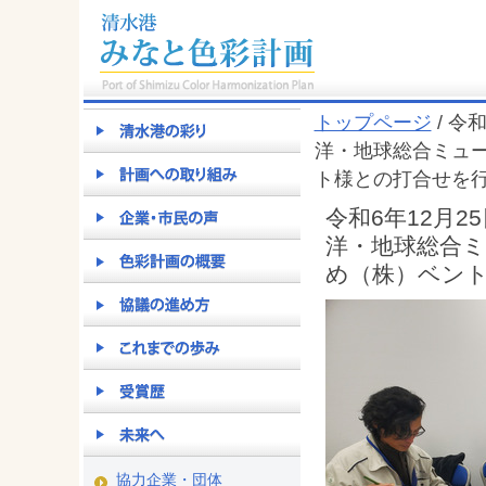
トップページ
/ 令
洋・地球総合ミュ
ト様との打合せを
令和6年12月
洋・地球総合
め（株）ベン
協力企業・団体