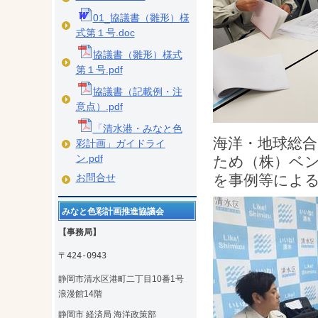
01_協議書（雛形）様
式第１号.doc
協議書（雛形）様式
第１号.pdf
協議書（記載例・注
意点）.pdf
「清水港・みなと色
海洋・地球総
彩計画」ガイドライ
ン.pdf
ため（株）ベ
お問合せ
を事例等によ
みなと色彩計画推進協議会
【事務局】
〒424-0943
静岡市清水区港町二丁目10番1号
浪漫館14階
静岡市 経済局 海洋政策部