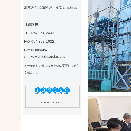
清水みなと振興課 みなと色彩係
【連絡先】
TEL:054-354-2432
FAX:054-353-1022
E-mail:minato-
shinko★city.shizuoka.lg.jp
メール送付の際には★を＠に変更して送付
ください。