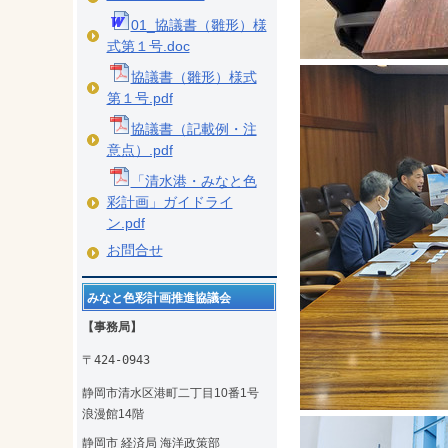
01_協議書（雛形）様
式第１号.doc
協議書（雛形）様式
第１号.pdf
協議書（記載例・注
意点）.pdf
「清水港・みなと色
彩計画」ガイドライ
ン.pdf
お問合せ
みなと色彩計画推進協議会
【事務局】
〒424-0943
静岡市清水区港町二丁目10番1号
浪漫館14階
静岡市 経済局 海洋政策部