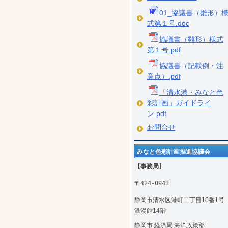
01_協議書（雛形）
式第１号.doc
協議書（雛形）様式
第１号.pdf
協議書（記載例・注
意点）.pdf
「清水港・みなと色
彩計画」ガイドライ
ン.pdf
お問合せ
みなと色彩計画推進協議会
【事務局】
〒424-0943
静岡市清水区港町二丁目10番1
浪漫館14階
静岡市 経済局 海洋政策部