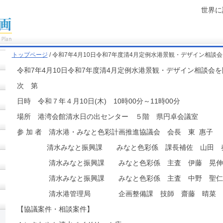
世界に
トップページ
/ 令和7年4月10日令和7年度清4月定例水港景観・デザイン相談
令和7年4月10日令和7年度清4月定例水港景観・デザイン相談
次 第
日時 令和７年４月10日(木) 10時00分～11時00分
場所 港湾会館清水日の出センター ５階 県円卓会議室
参 加 者 清水港・みなと色彩計画推進協議会 会長 東 惠子
清水みなと振興課 みなと色彩係 課長補佐 山田 
清水みなと振興課 みなと色彩係 主査 伊藤 晃
清水みなと振興課 みなと色彩係 主査 中野 聖
清水港管理局 企画整備課 技師 齋藤 晴菜
【協議案件・相談案件】