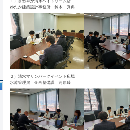
１）さわやか清水ベイドリーム店 協議
ゆたか建築設計事務所 鈴木 秀典
様
２）清水マリンパークイベント広場
水港管理局 企画整備課 河原崎
号