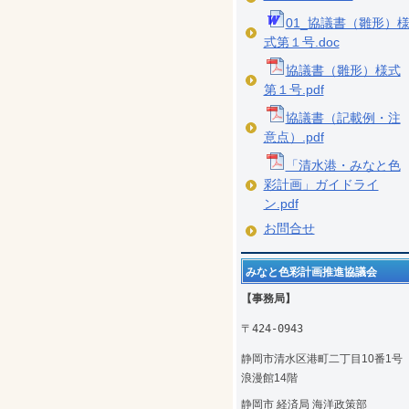
01_協議書（雛形）
式第１号.doc
協議書（雛形）様式
第１号.pdf
協議書（記載例・注
意点）.pdf
「清水港・みなと色
彩計画」ガイドライ
ン.pdf
お問合せ
みなと色彩計画推進協議会
【事務局】
〒424-0943
静岡市清水区港町二丁目10番1
浪漫館14階
静岡市 経済局 海洋政策部