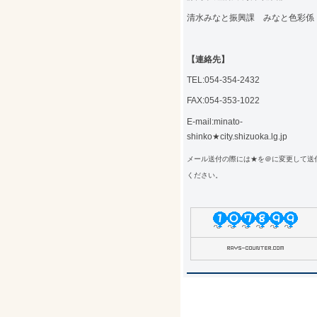
清水みなと振興課 みなと色彩係
【連絡先】
TEL:054-354-2432
FAX:054-353-1022
E-mail:minato-
shinko★city.shizuoka.lg.jp
メール送付の際には★を＠に変更して送
ください。