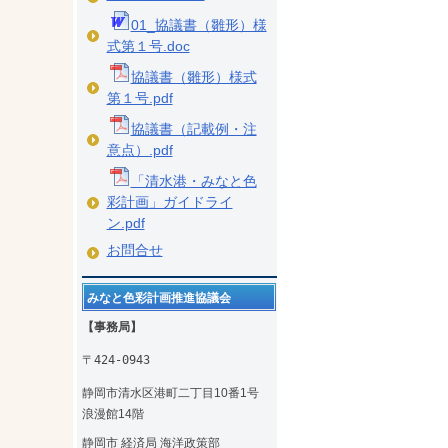
01_協議書（雛形）様
式第１号.doc
協議書（雛形）様式
第１号.pdf
協議書（記載例・注
意点）.pdf
「清水港・みなと色
彩計画」ガイドライ
ン.pdf
お問合せ
みなと色彩計画推進協議会
【事務局】
〒424-0943
静岡市清水区港町二丁目10番1号
浪漫館14階
静岡市 経済局 海洋政策部