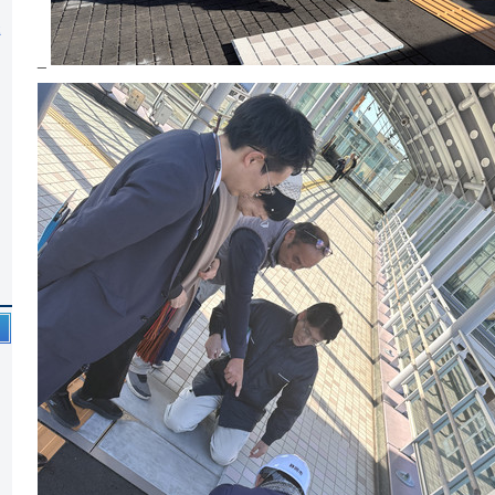
様
_
号