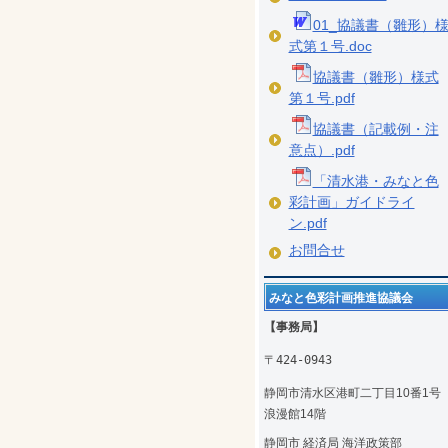
01_協議書（雛形）
式第１号.doc
協議書（雛形）様式
第１号.pdf
協議書（記載例・注
意点）.pdf
「清水港・みなと色
彩計画」ガイドライ
ン.pdf
お問合せ
みなと色彩計画推進協議会
【事務局】
〒424-0943
静岡市清水区港町二丁目10番1
浪漫館14階
静岡市 経済局 海洋政策部